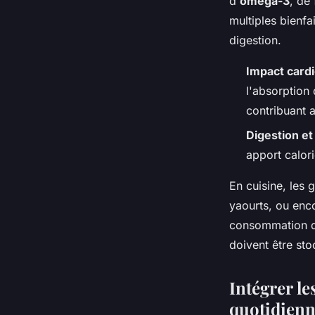
d'
oméga-3
, de
multiples bienfa
digestion.
Impact card
l'absorption 
contribuant a
Digestion et
apport calori
En cuisine, les
yaourts, ou enco
consommation qu
doivent être sto
Intégrer le
quotidien