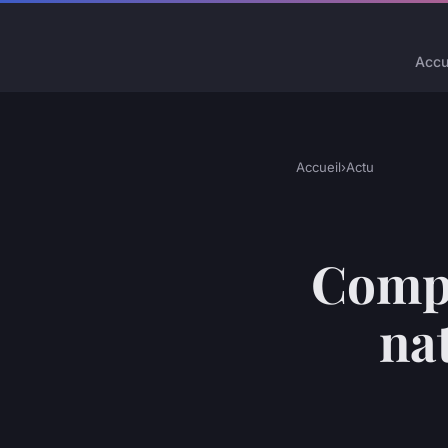
Accu
Accueil
›
Actu
Compl
nat