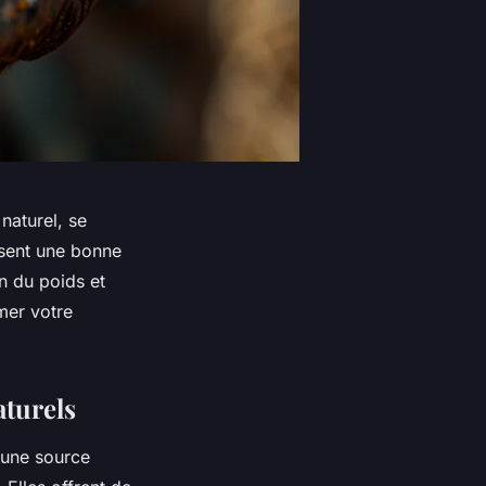
aturel, se
risent une bonne
on du poids et
rmer votre
aturels
 une source