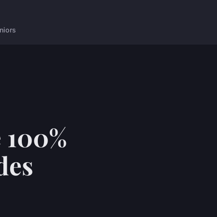
niors
e 100%
 des