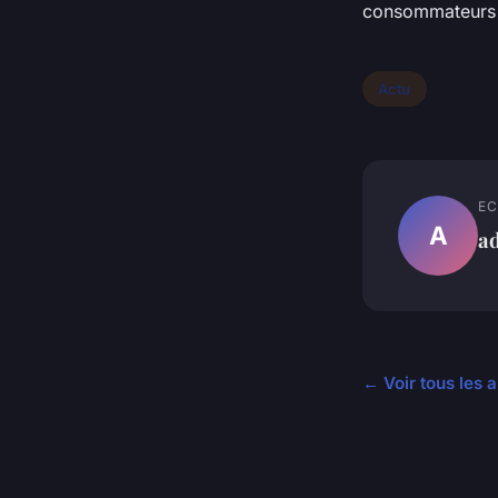
consommateurs c
Actu
EC
A
a
← Voir tous les a