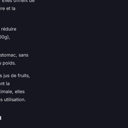
 Elles offrent de
re et la
 réduire
00g),
estomac, sans
u poids.
 jus de fruits,
nt la
male, elles
 utilisation.
n