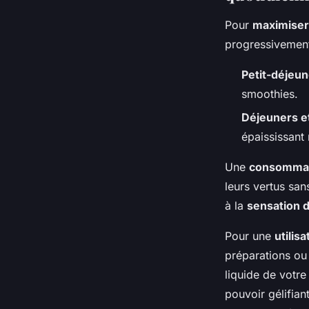
Pour
maximiser 
progressivement
Petit-déjeun
smoothies.
Déjeuners e
épaississant 
Une
consommat
leurs vertus san
à la
sensation d
Pour une
utilis
préparations ou
liquide de votre
pouvoir gélifian