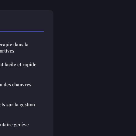
érapie dans la
ortives
at facile et rapide
su des chanvres
ls sur la gestion
entaire genève