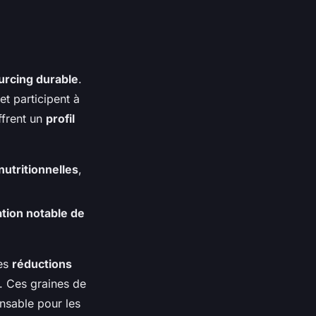
urcing durable
.
t participent à
ffrent un
profil
nutritionnelles
,
tion notable de
des
réductions
. Ces graines de
nsable pour les