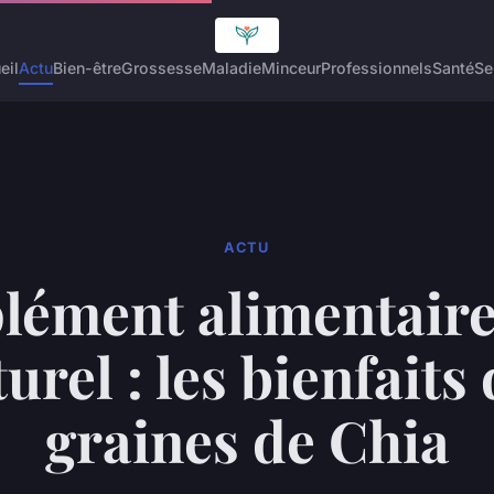
eil
Actu
Bien-être
Grossesse
Maladie
Minceur
Professionnels
Santé
Se
ACTU
ément alimentair
urel : les bienfaits
graines de Chia