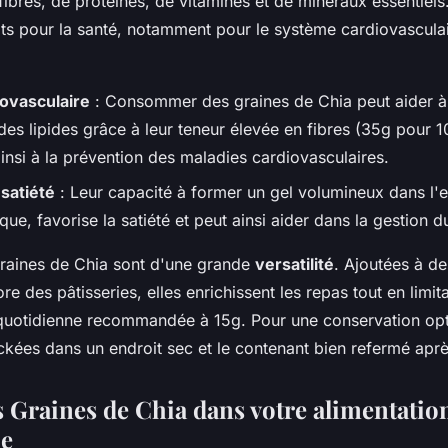
 fibres, de protéines, de vitamines et de minéraux essentiels.
its pour la santé, notamment pour le système cardiovasculai
iovasculaire
: Consommer des graines de Chia peut aider à
des lipides grâce à leur teneur élevée en fibres (35g pour 1
insi à la prévention des maladies cardiovasculaires.
 satiété
: Leur capacité à former un gel volumineux dans l'
que, favorise la satiété et peut ainsi aider dans la gestion d
 graines de Chia sont d'une grande
versatilité
. Ajoutées à des
re des pâtisseries, elles enrichissent les repas tout en limita
otidienne recommandée à 15g. Pour une conservation opti
ckées dans un endroit sec et le contenant bien refermé après
s Graines de Chia dans votre alimentatio
ne