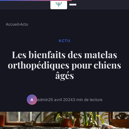
Accueil
›
Actu
ACTU
Les bienfaits des matelas
orthopédiques pour chiens
âgés
admin
25 avril 2024
3 min de lecture
A