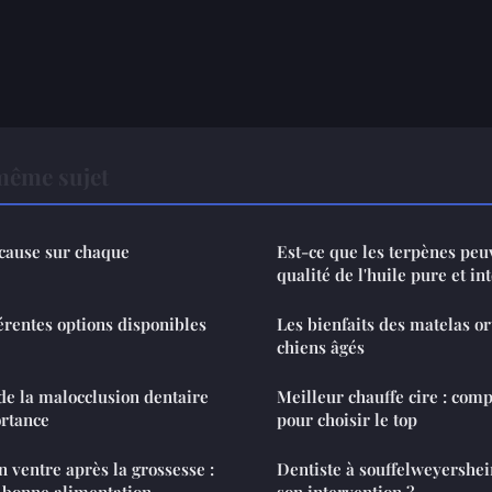
même sujet
l cause sur chaque
Est-ce que les terpènes peu
qualité de l'huile pure et in
érentes options disponibles
Les bienfaits des matelas o
chiens âgés
de la malocclusion dentaire
Meilleur chauffe cire : comp
ortance
pour choisir le top
n ventre après la grossesse :
Dentiste à souffelweyershe
 bonne alimentation
son intervention ?