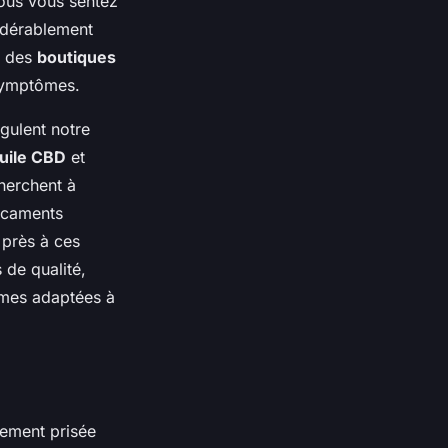
vous vous sentez
idérablement
s des
boutiques
 symptômes.
gulent notre
uile CBD
et
herchent à
icaments
s près à ces
de qualité,
ormes adaptées à
rement prisée