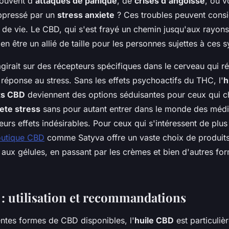
ouvent d'
attaques de panique
, de
crises d'angoisse
, ou 
pressé par un
stress anxiete
? Ces troubles peuvent cons
té de vie. Le CBD, qui s'est frayé un chemin jusqu'aux rayon
bien être un allié de taille pour les personnes sujettes à ces
girait sur des récepteurs spécifiques dans le cerveau qui ré
réponse au stress. Sans les effets psychoactifs du THC, l'
h
ts CBD
deviennent des options séduisantes pour ceux qui c
ete stress
sans pour autant entrer dans le monde des méd
 leurs effets indésirables. Pour ceux qui s'intéressent de plu
utique CBD
comme Satyva offre un vaste choix de produits 
s aux gélules, en passant par les crèmes et bien d'autres f
: utilisation et recommandations
entes formes de CBD disponibles, l'
huile CBD
est particuliè