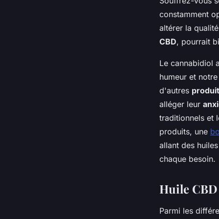
Souffrez-vous s
constamment op
altérer la quali
CBD
, pourrait 
Le cannabidiol a
humeur et notre 
d'autres
produi
alléger leur
anxi
traditionnels et
produits, une
bo
allant des huile
chaque besoin.
Huile CBD 
Parmi les différ