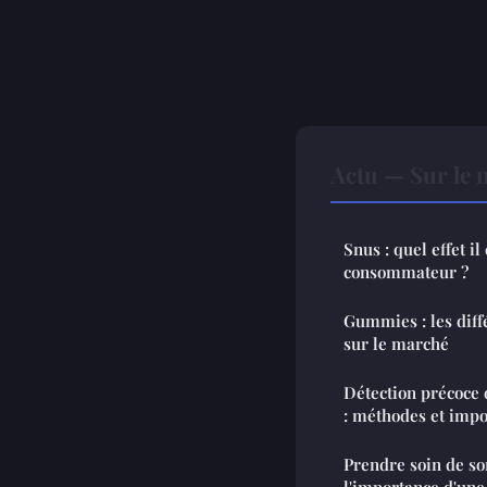
Actu — Sur le 
Snus : quel effet i
consommateur ?
Gummies : les diff
sur le marché
Détection précoce 
: méthodes et imp
Prendre soin de so
l'importance d'une