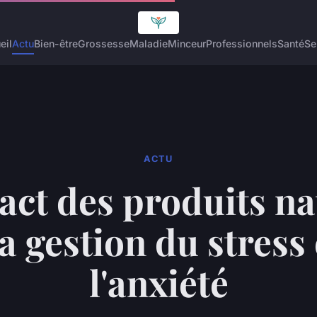
eil
Actu
Bien-être
Grossesse
Maladie
Minceur
Professionnels
Santé
Se
ACTU
act des produits na
la gestion du stress 
l'anxiété