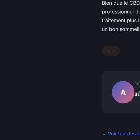
Bien que le CBD 
professionnel d
traitement plus 
un bon sommeil
Actu
EC
A
a
← Voir tous les a