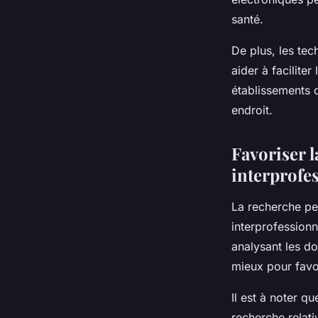
santé.
De plus, les te
aider à faciliter
établissements d
endroit.
Favoriser l
interprofe
La recherche peu
interprofessionn
analysant les do
mieux pour favor
Il est à noter q
recherche relati