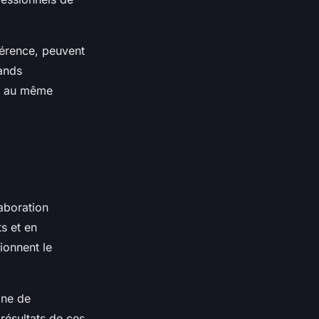
férence, peuvent
rands
de au même
laboration
ts et en
ionnent le
ine de
résultats de ces