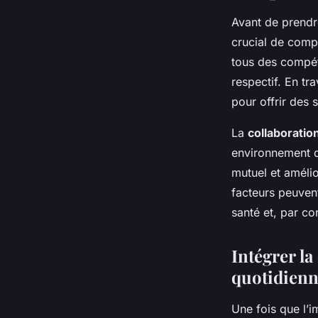
Avant de prendre
crucial de compr
tous des compét
respectif. En t
pour offrir des 
La
collaboratio
environnement de 
mutuel et améli
facteurs peuvent
santé et, par co
Intégrer la
quotidien
Une fois que l’i