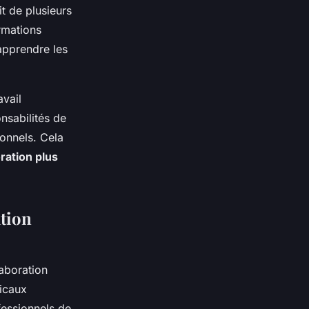
it de plusieurs
rmations
 apprendre les
avail
nsabilités de
ionnels. Cela
ration plus
ation
laboration
dicaux
ofessionnels de