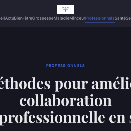
eil
Actu
Bien-être
Grossesse
Maladie
Minceur
Professionnels
Santé
Se
PROFESSIONNELS
thodes pour améli
collaboration
professionnelle en