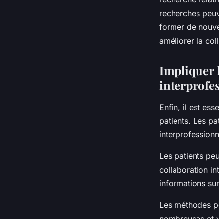
recherches peuve
former de nouve
améliorer la col
Impliquer l
interprofe
Enfin, il est es
patients. Les pa
interprofessionne
Les patients peu
collaboration in
informations sur
Les méthodes pou
nombreuses et va